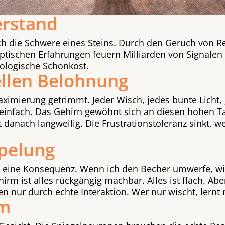
erstand
ch die Schwere eines Steins. Durch den Geruch von 
aptischen Erfahrungen feuern Milliarden von Signalen 
urologische Schonkost.
ellen Belohnung
imierung getrimmt. Jeder Wisch, jedes bunte Licht, j
einfach. Das Gehirn gewöhnt sich an diesen hohen Tak
nach langweilig. Die Frustrationstoleranz sinkt, wei
pelung
g eine Konsequenz. Wenn ich den Becher umwerfe, wir
hirm ist alles rückgängig machbar. Alles ist flach. Ab
 nur durch echte Interaktion. Wer nur wischt, lernt ni
um