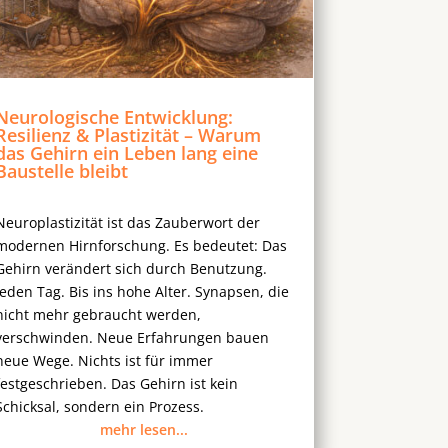
Neurologische Entwicklung:
Resilienz & Plastizität – Warum
das Gehirn ein Leben lang eine
Baustelle bleibt
Neuroplastizität ist das Zauberwort der
modernen Hirnforschung. Es bedeutet: Das
Gehirn verändert sich durch Benutzung.
Jeden Tag. Bis ins hohe Alter. Synapsen, die
nicht mehr gebraucht werden,
verschwinden. Neue Erfahrungen bauen
neue Wege. Nichts ist für immer
festgeschrieben. Das Gehirn ist kein
Schicksal, sondern ein Prozess.
mehr lesen...