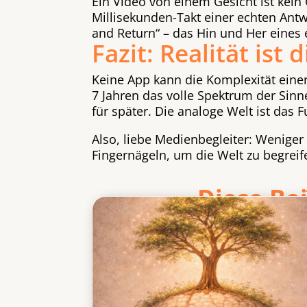
Ein Video von einem Gesicht ist kei
Millisekunden-Takt einer echten Ant
and Return“ – das Hin und Her eines
Fazit: Realität ist
Keine App kann die Komplexität eine
7 Jahren das volle Spektrum der Sinn
für später. Die analoge Welt ist das
Also, liebe Medienbegleiter: Wenige
Fingernägeln, um die Welt zu begrei
Diese Be