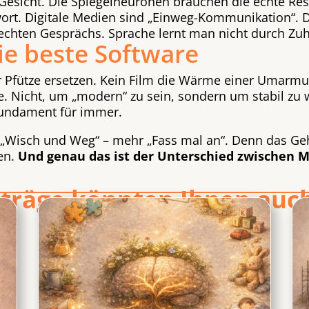
n Gesicht. Die Spiegelneuronen brauchen die echte Re
wort. Digitale Medien sind „Einweg-Kommunikation“. 
 echten Gesprächs. Sprache lernt man nicht durch Zu
 die beste Software
r Pfütze ersetzen. Kein Film die Wärme einer Umarmu
e. Nicht, um „modern“ zu sein, sondern um stabil zu w
 Fundament für immer.
r „Wisch und Weg“ – mehr „Fass mal an“. Denn das Ge
fen.
Und genau das ist der Unterschied zwischen 
iträge könnten Ihnen auch